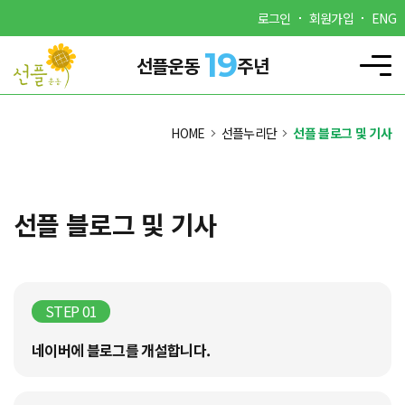
로그인
회원가입
ENG
19
선플운동
주년
HOME
선플누리단
선플 블로그 및 기사
선플 블로그 및 기사
STEP 01
네이버에 블로그를 개설합니다.