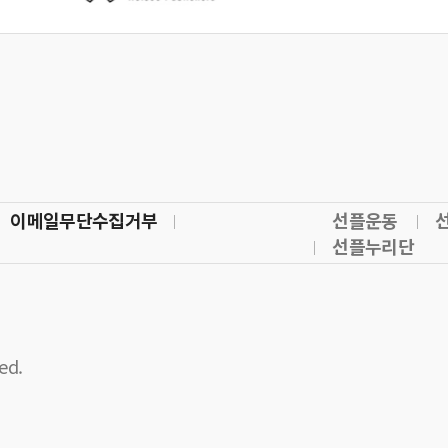
이메일무단수집거부
선플운동
선플누리단
ed.