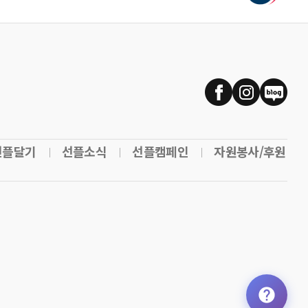
선플달기
선플소식
선플캠페인
자원봉사/후원