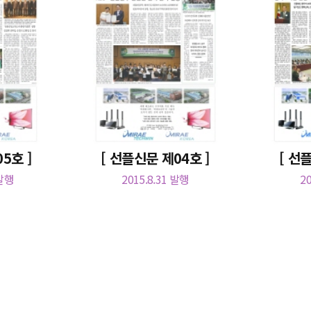
5호 ]
[ 선플신문 제04호 ]
[ 선
 발행
2015.8.31 발행
2