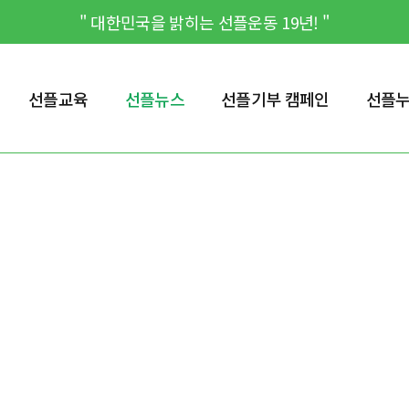
" 대한민국을 밝히는 선플운동 19년! "
선플교육
선플뉴스
선플기부 캠페인
선플