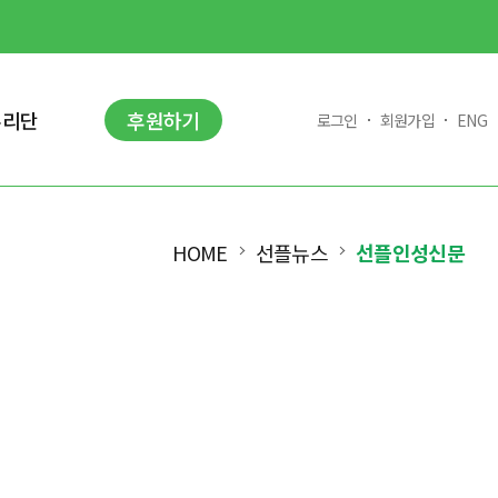
누리단
후원하기
로그인
회원가입
ENG
HOME
선플뉴스
선플인성신문