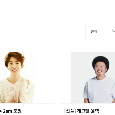
전체
수 2am 조권
[선플] 개그맨 윤택