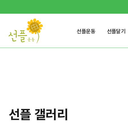
선플운동
선플달기
선플 갤러리