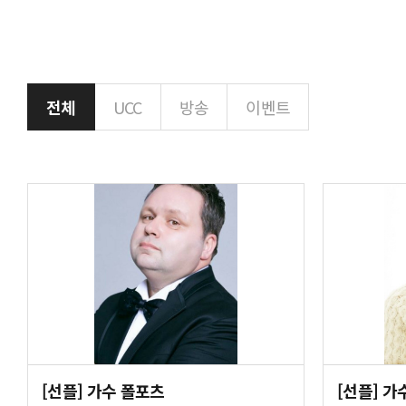
전체
UCC
방송
이벤트
[선플] 가수 폴포츠
[선플] 가