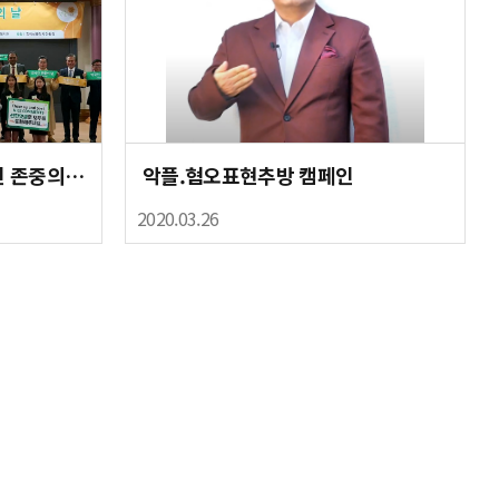
0523 악플없는 날 & 외국인 존중의 날 행사
악플.혐오표현추방 캠페인
2020.03.26