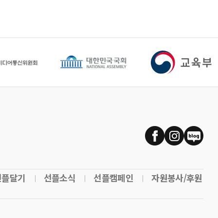
선플달기
선플소식
선플캠페인
자원봉사/후원