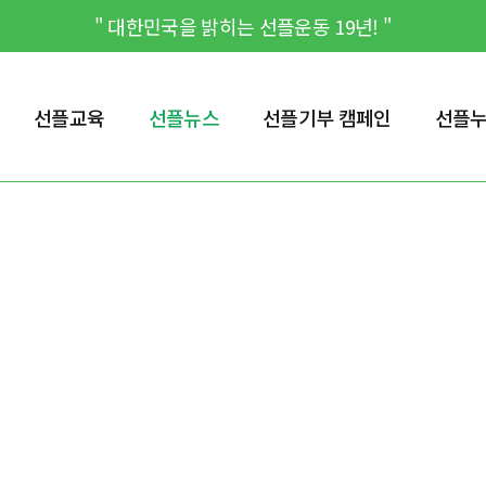
" 대한민국을 밝히는 선플운동 19년! "
선플교육
선플뉴스
선플기부 캠페인
선플