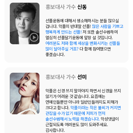
홍보대사 가수
신동
선플운동에 대해서 생소해하시는 분들 많으실
겁니다. 악플의 반대말 선플!
많은 사람을 기쁘고
행복하게 만드는 선플!
저 또한 솔선수범하여
열심히 선플달기운동에 앞장 설 것입니다.
여러분도 저와 함께 세상을 변화시키는 선플들
많이 달아주실 거죠?
다 함께 참여했으면
좋겠습니다.
홍보대사 가수
선미
악플은 신경 쓰지 말아야지 하면서 신경을 쓰지
않기가 어려운 것 같습니다. 요즘에는
연예인들뿐만 아니라 일반인들까지도 피해가
크다고 합니다.
악플이라는 작은 불씨가 커지면
걷잡을 수가 없기 때문에 저희가 먼저
솔선수범해서 노력을 하겠습니다.
악성댓글이
근절되도록 여러분도 많이 도와주세요.
감사합니다.