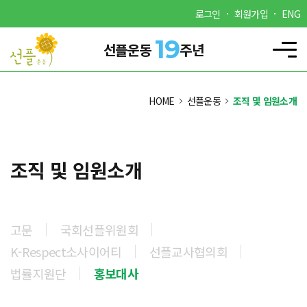
로그인
회원가입
ENG
19
선플운동
주년
HOME
선플운동
조직 및 임원소개
조직 및 임원소개
고문
국회선플위원회
K-Respect소사이어티
선플교사협의회
법률지원단
홍보대사