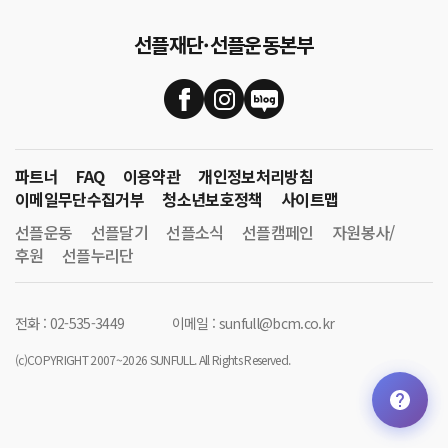
선플재단·선플운동본부
파트너
FAQ
이용약관
개인정보처리방침
이메일무단수집거부
청소년보호정책
사이트맵
선플운동
선플달기
선플소식
선플캠페인
자원봉사/
후원
선플누리단
전화 : 02-535-3449
이메일 : sunfull@bcm.co.kr
(c)COPYRIGHT 2007~2026 SUNFULL. All Rights Reserved.